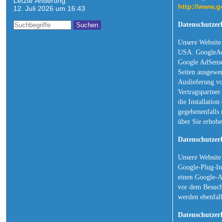
Letzte Änderung:
http://www.g
12. Juli 2026 um 16:43
Datenschutzer
Unsere Website
USA. GoogleAdS
Google AdSense
Seiten ausgewer
Auslieferung v
Vertragspartne
die Installatio
gegebenenfalls 
über Sie erhob
Datenschutzer
Unsere Website
Google-Plug-In
einen Google-A
vor dem Besuch 
werden ebenfal
Datenschutzer