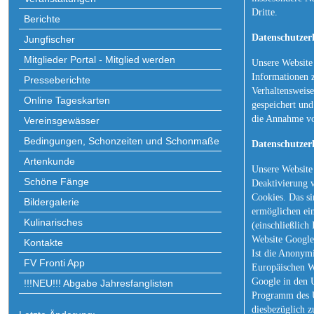
Dritte.
Berichte
Datenschutzer
Jungfischer
Mitglieder Portal - Mitglied werden
Unsere Website 
Informationen z
Presseberichte
Verhaltensweise
Online Tageskarten
gespeichert und
die Annahme vo
Vereinsgewässer
Bedingungen, Schonzeiten und Schonmaße
Datenschutzer
Artenkunde
Unsere Website
Schöne Fänge
Deaktivierung v
Cookies. Das si
Bildergalerie
ermöglichen ei
Kulinarisches
(einschließlich
Website Google
Kontakte
Ist die Anonymi
FV Fronti App
Europäischen Wi
Google in den 
!!!NEU!!! Abgabe Jahresfanglisten
Programm des U
diesbezüglich z