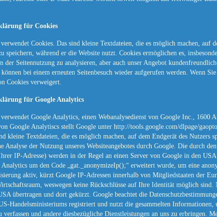
klärung für Cookies
verwendet Cookies. Das sind kleine Textdateien, die es möglich machen, auf d
u speichern, während er die Website nutzt. Cookies ermöglichen es, insbesonde
n der Seitennutzung zu analysieren, aber auch unser Angebot kundenfreundlich
 können bei einem erneuten Seitenbesuch wieder aufgerufen werden. Wenn Sie da
n Cookies verweigert.
klärung für Google Analytics
 verwendet Google Analytics, einen Webanalysedienst von Google Inc., 1600
on Google Analytiscs stellt Google unter http://tools.google.com/dlpage/gaop
nd kleine Textdateien, die es möglich machen, auf dem Endgerät des Nutzers s
ne Analyse der Nutzung unseres Websiteangebotes durch Google. Die durch den 
 Ihrer IP-Adresse) werden in der Regel an einen Server von Google in den USA ü
 Analytics um den Code „gat._anonymizeIp();“ erweitert wurde, um eine anony
sierung aktiv, kürzt Google IP-Adressen innerhalb von Mitgliedstaaten der E
rtschaftsraum, weswegen keine Rückschlüsse auf Ihre Identität möglich sind. 
USA übertragen und dort gekürzt. Google beachtet die Datenschutzbestimmung
S-Handelsministeriums registriert und nutzt die gesammelten Informationen, 
u verfassen und andere diesbezügliche Dienstleistungen an uns zu erbringen. Me