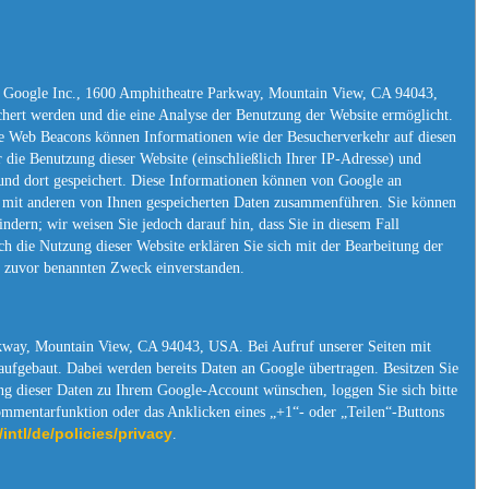
 Google Inc., 1600 Amphitheatre Parkway, Mountain View, CA 94043,
ert werden und die eine Analyse der Benutzung der Website ermöglicht.
e Web Beacons können Informationen wie der Besucherverkehr auf diesen
die Benutzung dieser Website (einschließlich Ihrer IP-Adresse) und
nd dort gespeichert. Diese Informationen können von Google an
t mit anderen von Ihnen gespeicherten Daten zusammenführen. Sie können
indern; wir weisen Sie jedoch darauf hin, dass Sie in diesem Fall
h die Nutzung dieser Website erklären Sie sich mit der Bearbeitung der
m zuvor benannten Zweck einverstanden.
kway, Mountain View, CA 94043, USA. Bei Aufruf unserer Seiten mit
fgebaut. Dabei werden bereits Daten an Google übertragen. Besitzen Sie
g dieser Daten zu Ihrem Google-Account wünschen, loggen Sie sich bitte
ommentarfunktion oder das Anklicken eines „+1“- oder „Teilen“-Buttons
intl/de/policies/privacy
.