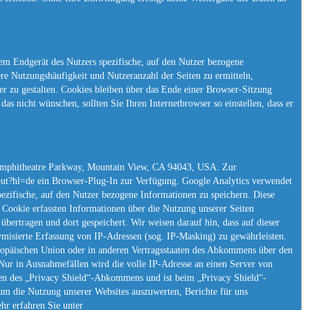
em Endgerät des Nutzers spezifische, auf den Nutzer bezogene
re Nutzungshäufigkeit und Nutzeranzahl der Seiten zu ermitteln,
er zu gestalten. Cookies bleiben über das Ende einer Browser-Sitzung
s nicht wünschen, sollten Sie Ihren Internetbrowser so einstellen, dass er
 Amphitheatre Parkway, Mountain View, CA 94043, USA. Zur
tout?hl=de ein Browser-Plug-In zur Verfügung. Google Analytics verwendet
pezifische, auf den Nutzer bezogene Informationen zu speichern. Diese
Cookie erfassten Informationen über die Nutzung unserer Seiten
bertragen und dort gespeichert. Wir weisen darauf hin, dass auf dieser
misierte Erfassung von IP-Adressen (sog. IP-Masking) zu gewährleisten.
uropäischen Union oder in anderen Vertragsstaaten des Abkommens über den
Nur in Ausnahmefällen wird die volle IP-Adresse an einen Server von
en des „Privacy Shield“-Abkommens und ist beim „Privacy Shield“-
um die Nutzung unserer Websites auszuwerten, Berichte für uns
hr erfahren Sie unter