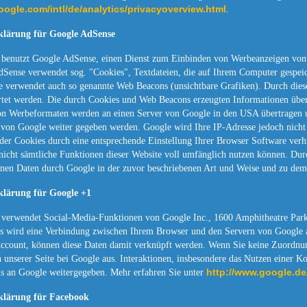
oogle.com/intl/de/analytics/privacyoverview.html
.
klärung für Google AdSense
 benutzt Google AdSense, einen Dienst zum Einbinden von Werbeanzeigen von
ense verwendet sog. "Cookies", Textdateien, die auf Ihrem Computer gespeich
 verwendet auch so genannte Web Beacons (unsichtbare Grafiken). Durch dies
tet werden. Die durch Cookies und Web Beacons erzeugten Informationen über 
on Werbeformaten werden an einen Server von Google in den USA übertragen u
r von Google weiter gegeben werden. Google wird Ihre IP-Adresse jedoch nich
n der Cookies durch eine entsprechende Einstellung Ihrer Browser Software verh
nicht sämtliche Funktionen dieser Website voll umfänglich nutzen können. Durc
enen Daten durch Google in der zuvor beschriebenen Art und Weise und zu de
klärung für Google +1
 verwendet Social-Media-Funktionen von Google Inc., 1600 Amphitheatre Par
s wird eine Verbindung zwischen Ihrem Browser und den Servern von Google au
ccount, können diese Daten damit verknüpft werden. Wenn Sie keine Zuordnun
unserer Seite bei Google aus. Interaktionen, insbesondere das Nutzen einer K
http://www.google.de/
ls an Google weitergegeben. Mehr erfahren Sie unter
klärung für Facebook